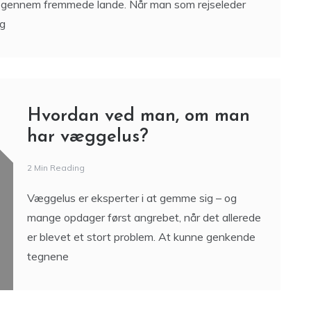
 og systemer til
D
A
er gennem fremmede lande. Når man som rejseleder
og
Hvordan ved man, om man
har væggelus?
2 Min Reading
Væggelus er eksperter i at gemme sig – og