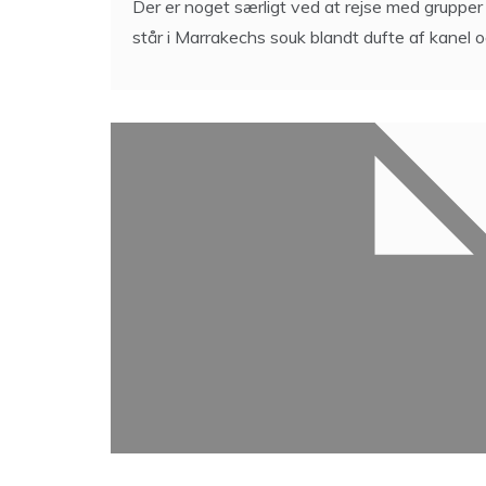
Turen mod fjerne horisonter
ejendomsadministration
7 Min Reading
Der er noget særligt ved at rejse med grupp
står i Marrakechs souk blandt dufte af kanel 