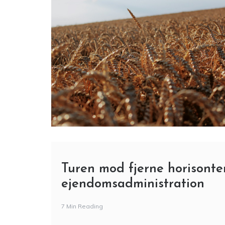
Glutenfri glæde med Løvegården