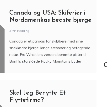
mange opdager først angrebet, når det allerede
er blevet et stort problem. At kunne genkende
tegnene
Canada og USA: Skiferier i
Nordamerikas bedste bjerge
3 Min Reading
Canada er et paradis for skiløbere med sine
sneklædte bjerge, lange sæsoner og betagende
natur. Fra Whistlers verdensberømte pister til
Banffs storslåede Rocky Mountains byder
C