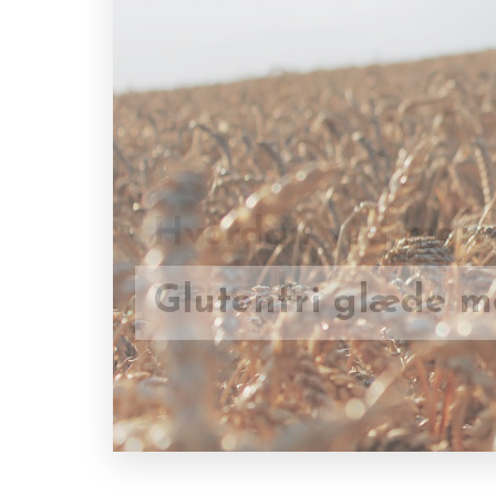
Hvordan ved man,
Glutenfri glæde 
væggelus?