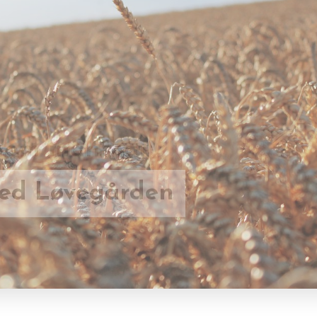
 om man har
med Løvegården