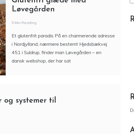
S
Glutenfri glæde med
Løvegården
R
5 Min Reading
Et glutenfrit paradis På en charmerende adresse
i Nordjylland, nærmere bestemt Hjedsbækvej
451 i Suldrup, finder man Løvegården – en
dansk webshop, der har sat