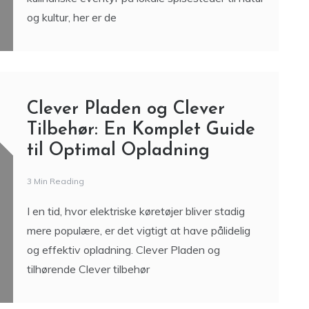
Byens Bedste Oplevelser
3 Min Reading
Aarhus, Danmarks “smilende by”, er fyldt med
unikke oplevelser for enhver smag. Fra
kulinariske eventyr på lokale spisesteder til natur
og kultur, her er de
Clever Pladen og Clever
Tilbehør: En Komplet Guide
til Optimal Opladning
3 Min Reading